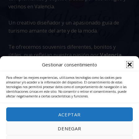
vecinos en Valencia.
Un creativo diseñador y un apasionado guía de
turismo amante del arte y de la moda.
Te ofrecemos souvenirs diferentes, bonitos y
útiles, que reflejan nuestra pasión por
Valencia.
Gestionar consentimiento
Para ofrecer las mejores experiencias, utilizamos tecnologías como las cookies para
almacenar y/o acceder a la información del dispositivo. El consentimiento de estas
tecnologías nos permitirá procesar datos como el comportamiento de navegación o las
identificaciones únicas en este sitio. No consentir o retirar el consentimiento, puede
© 2026
Valencia Loves You
|
Utilizando el tema
afectar negativamente a ciertas características y funciones.
Reykjavik
para
WordPress
.
|
Privacy Policy
|
Volver
arriba ↑
ACEPTAR
Facebook
X
Correo electrónico
Volver arriba ↑
DENEGAR